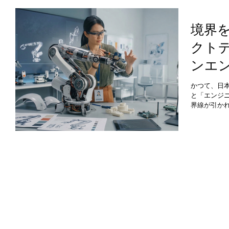
境下において
考（Desig
流にデザイン
境界
Managem
クト
かし、これ
終わるか、
ンエ
は、組織内
かかってい
は？
えるだけの
かつて、日
「手触りの
と「エンジ
ーなのです
界線が引か
社のプロダ
し設計図を
ザーインタ
トンを渡す
し、モノづ
IoTの普及
クトデザイ
を超え、テ
リング」の
まっている
株式会社は
グ」を強み