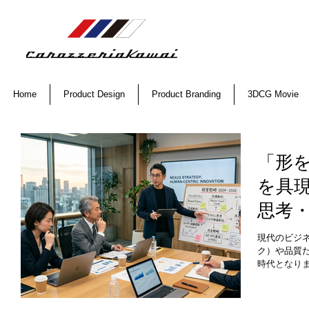
Home
Product Design
Product Branding
3DCG Movie
「形
を具
思考
プロ
現代のビジ
ク）や品質
時代となり
に同質化し
「共感でき
験」へと求