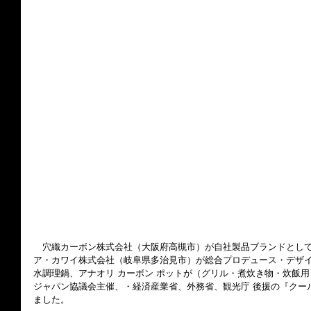
　穴織カーボン株式会社（大阪府高槻市）が自社製品ブランドとし
ア・カワイ株式会社（岐阜県多治見市）が総合プロデュース・デザ
水調理鍋、アナオリ カーボン ポットが（グリル・煮炊き物・炊飯
ジャパン協議会主催、・経済産業省、外務省、観光庁 後援の『クール
ました。