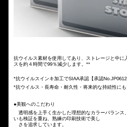
抗ウイルス素材を使用してあり、ストレージと中に
スを約４時間で99％減少します。**
*抗ウイルスインキ加工でSIAA承認【承認No.JP06124
*抗ウイルス・長寿命・耐久性・将来的な持続性に
●美観へのこだわり
　透明感を上手く生かした理想的なカラーバランス
いも検証を重ね、熟練の印刷技術で美し　
　さを追求しています。