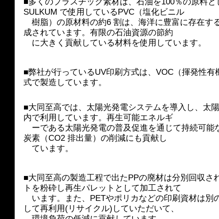
■多くのプラスチック素材は、石油を100％の原料
SULKUM で使用しているPVC（塩化ビニル　　　
　樹脂）の原材料の約6 割は、海洋に豊富に存在す
成されています。有限の石油資源の節約　　　
　に大きく貢献している材料を使用しています。
■弊社が行っているUV印刷方式は、VOC（揮発性
式で製造しています。
■大同至高では、太陽光発電システムを導入し、太
内で利用しています。再生可能エネルギ
　ーである太陽光発電の普及促進を通じて持続可能
炭素（CO2 排出量）の削減にも貢献し　
　ています。
■大同至高の製造工程で出たPPの廃材は分別回収さ
トを粉砕し再生パレットとして加工されて　
　います。また、PETやポリカなどの印刷資材は別
して再利用(リサイクル)していただいて、
　環境負荷の低減に貢献しています。