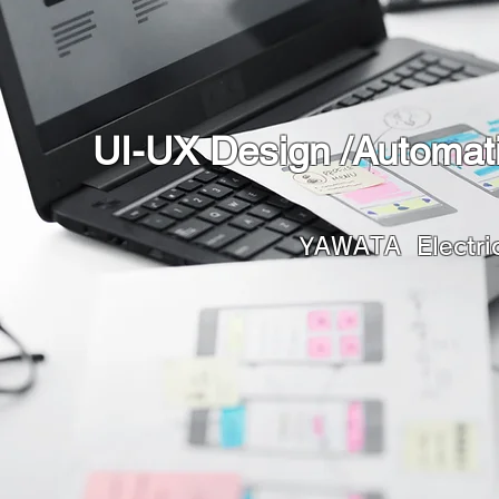
UI-UX Design /Automati
​YAWATA Electri