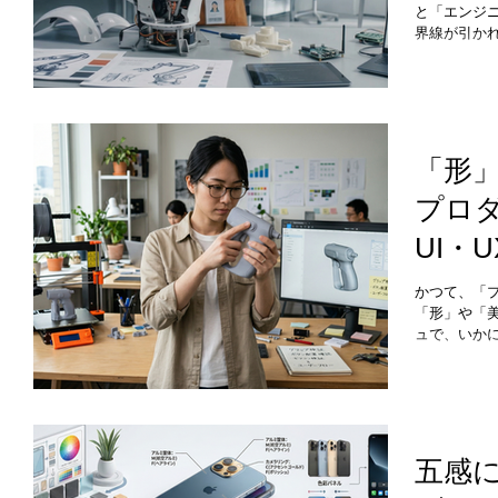
「手触りの
と「エンジ
ーなのです
界線が引か
社のプロダ
し設計図を
ザーインタ
トンを渡す
し、モノづ
IoTの普及
クトデザイ
「形
を超え、テ
プロ
リング」の
まっている
UI・
株式会社は
グ」を強み
つい
かつて、「
「形」や「
ュで、いか
ん、これら
品の隅々に
の領域は劇
ザインは、
りません。
生活の一部に
五感
**のデザイ