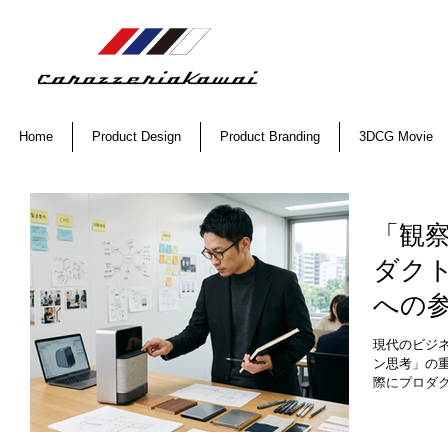
Home
Product Design
Product Branding
3DCG Movie
「観
ダク
への
スと
現代のビジ
ン思考」の
際にプロダ
工程に参画
織において
た目を美し