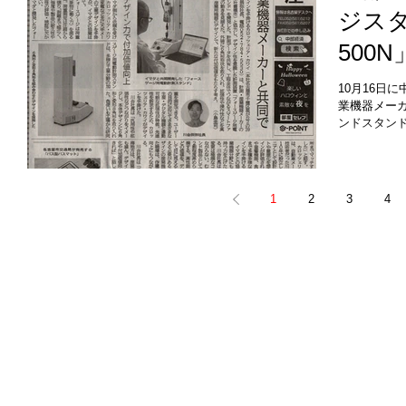
ジスタ
でも使える
体からボト
500
べます。コ
的な調理にも
ンの
り、「アク
10月16日
セプトに設
業機器メー
掲載
用途に相応
ンドスタンド「
ンの取り組
の取り組み
式会社が注
お話させて
1
2
3
4