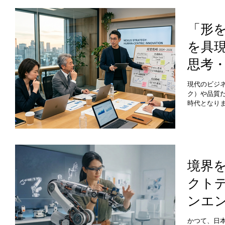
け出せてい
が持つ真の
を作ること
「形
と」にあり
を具
の無意識の
約などを多
思考
するプロフ
れることで
プロ
でしょうか
現代のビジ
ク）や品質
時代となり
に同質化し
「共感でき
験」へと求
境下において
考（Desig
流にデザイン
境界
Managem
クト
かし、これ
終わるか、
ンエ
は、組織内
かかってい
は？
えるだけの
かつて、日