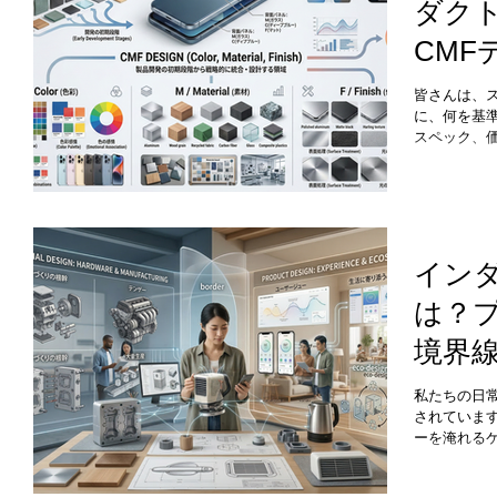
ダク
ーインター
という2つの
CM
会社の仕事に
ザインは常
て
のプロダクト
皆さんは、
重要視され
に、何を基
スペック、
市場におい
つあります
なる色合い
力こそが、
ここで極めて
です。 私
イン
デザインの
は？
りと共に非常
か？ CMF
境界
用語です。 
感的な印象や
出す
金属、プラ
私たちの日
り、重さや温
されていま
上げ）： 
ーを淹れる
った、
を保つ空調
く、私たち