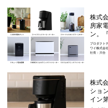
ている背景
す。 本コ
リアルデザ
混同されが
株式
そして現代
房家
す極めて重
ン。
『ハ
プロダクト
ワイ株式会社
カー』『
社長：川合
機器・家庭
スタ
阪市西区、
ューブ
し、2025
「①次世代
リム
ー」「③コ
湿器」 「⑤
株式
ー』
リムセラミ
ショ
当しました
ンヒ
は、販売開
イン
います。
出しコ