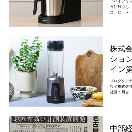
「ハイブリ
方に対応し
ホッ
コーヒーメ
ーヒー（コ
る『
味が少なく
ーカー
人気を集め
宅で手軽に
開始
た。本商品
般的に約8
株式
1杯（120
ショ
（特許出願
バリスタ監修
イン
インはいく
ようにサイ
パワ
のデザイン
プロダクト
精緻さのあ
ワイ株式会社
クテ
社長：川合
機器・家庭
ンの​​
阪市西区、
スタン
した、コー
で洗練された
月中
ーミキサー
当しました
中部
「Votre