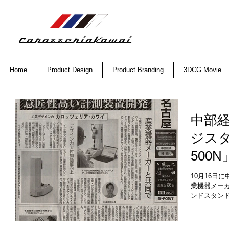
Home
Product Design
Product Branding
3DCG Movie
中部
ジスタ
500
ンの
10月16日
業機器メー
掲載
ンドスタンド「
ンの取り組
の取り組み
式会社が注