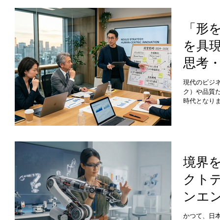
け出せてい
が持つ真の
を作ること
「形
と」にあり
を具
の無意識の
約などを多
思考
するプロフ
れることで
プロ
でしょうか
現代のビジ
ク）や品質
時代となり
に同質化し
「共感でき
験」へと求
境下において
考（Desig
流にデザイン
境界
Managem
クト
かし、これ
終わるか、
ンエ
は、組織内
かかってい
は？
えるだけの
かつて、日