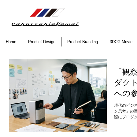
Home
Product Design
Product Branding
3DCG Movie
「観
ダク
への
スと
現代のビジ
ン思考」の
際にプロダ
工程に参画
織において
た目を美し