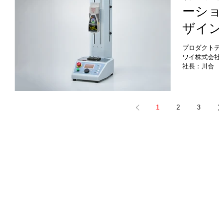
ーシ
上最もスリム
際に置いて
ザイ
よく温めま
Wセンサーを
コン
め、必要な
プロダクト
す。快適さ
ワイ株式会社
スゲー
す。また、
社長：川合
クファンヒー
会社イマダ様
『IMA
洋）との協
発売
世代の荷重用電
秋発売）のプロ
1
2
3
MX3-50
兼ね備えた
により多様
ンプルな導
能を進化さ
を革新しま