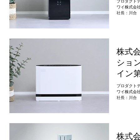
プロダクト
セプトに設
ワイ株式会社
イン
用途に相応
社長：川合
機器・家庭
型の
阪市西区、
ー搭
した、手入
湿器「Ste
両立
兼ね備えた
のプロダク
株式
加湿器
「Steam
ショ
で脱着しや
回販売する
イン
のスタイリ
運転で機能
イド
「ムードラ
プロダクト
クスできる
ワイ株式会社
る薄さ
流水防止構
社長：川合
ね備えたこ
機器・家庭
リム
阪市西区、
ー」
した、業界
実現した「W
下旬発売）
に発売する「
株式
業界最大級※