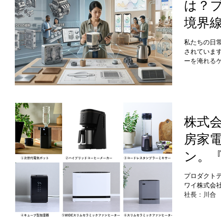
は？
りと共に非常
か？ CMF
境界
用語です。 
感的な印象や
出す
金属、プラ
私たちの日
り、重さや温
されていま
上げ）： 
ーを淹れる
った、
を保つ空調
く、私たち
ている背景
す。 本コ
リアルデザ
混同されが
株式
そして現代
房家
す極めて重
ン。
『ハ
プロダクト
ワイ株式会社
カー』『
社長：川合
機器・家庭
スタ
阪市西区、