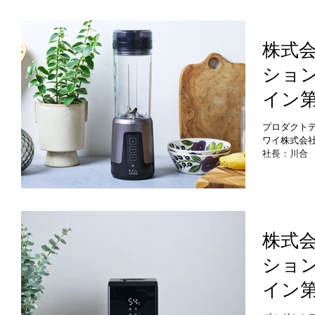
ューブ
し、2025
「①次世代
リム
ー」「③コ
湿器」 「⑤
株式
ー』
リムセラミ
ショ
当しました
ンヒ
は、販売開
イン
います。
パワ
プロダクト
ワイ株式会社
クテ
社長：川合
機器・家庭
ンの​​
阪市西区、
スタン
した、コー
で洗練された
月中
ーミキサー
当しました
株式
「Votre
ショ
でも使える
体からボト
イン
べます。コ
的な調理にも
やす
り、「アク