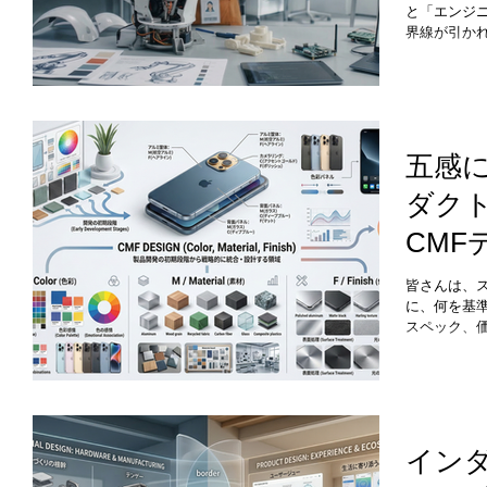
「手触りの
と「エンジ
ーなのです
界線が引か
社のプロダ
し設計図を
ザーインタ
トンを渡す
し、モノづ
IoTの普及
クトデザイ
五感
を超え、テ
ダク
リング」の
まっている
CM
株式会社は
グ」を強み
て
皆さんは、
に、何を基
スペック、
市場におい
つあります
なる色合い
力こそが、
ここで極めて
です。 私
イン
デザインの